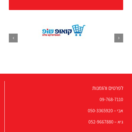
לפרטים והזמנות
09-768-7110
אבי –
050-3365920
גיא –
052-9667880