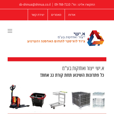
לג
התקשרו אלינו : טל':
09-768-7110
|
sb-shinua@shinua.co.il
תוכן
אודות
מאמרים
יצירת קשר