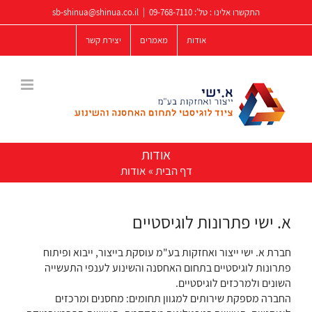
לג
התקשרו אלינו : טל':
09-768-7110
|
sb-shinua@shinua.co.il
תוכן
אודות
מאמרים
יצירת קשר
אודות
דף הבית
»
אודות
א. ישי פתרונות לוגיסטיים
חברת א. ישי ייצור ואחזקות בע"מ עוסקת בייצור, ייבוא ופיתוח
פתרונות לוגיסטיים בתחום האחסנה והשינוע לענפי התעשייה
השונים ולמרכזים לוגיסטיים.
החברה מספקת שירותים למגוון תחומים: מחסנים ומרכזים