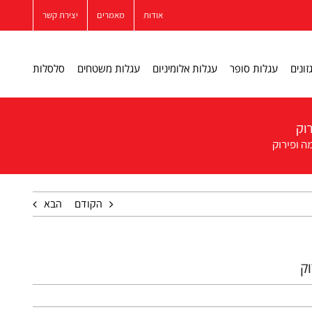
אודות
מאמרים
יצירת קשר
זונים
עגלות סופר
עגלות אלומיניום
עגלות משטחים
סלסלות
רוק
ה ופירוק
הקודם
הבא
וק