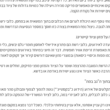
אב היקר ביותר ביום האירוע. כל דקה של עיכוב בפריקת המשאית עלולה לגרו
ים ואיכותיים מאפשרים פריקה מהירה ויעילה של כמויות גדולות של ציוד בבת
ים ישירות אל נקודת הקצה.
ותי נוסף הוא היכולת לערום את הכלובים בתוך המשאית או במחסן. כלובי 
ה לגובה. ניצול נפח המשאית בצורה כזו חוסך במספר הנסיעות הנדרשות ומ
 על מזון וציוד קייטרינג
ה לאירועים, כלובי רשת הם פתרון אידיאלי לאחסון חומרי גלם יבשים, כלי ה
 מאפשרת זרימת אוויר חופשית. דבר זה חיוני במיוחד באירועים המתקיימים 
ו מפות וכיסויי כיסאות) ובמוצרי מזון שאינם דורשים קירור אך זקוקים לאוורו
 הרשת המוגבה מהרצפה שומר על הציוד והמזון מפני מזיקים, זוחלים או רט
בהרבה כאשר הציוד אינו נוגע ישירות באדמה או בדשא.
 בתוך ה"גב במה"
הקלעים של אירוע (הידוע כ"בקסטייג'") נוטה להפוך לצפוף ומבולגן מהר מאו
כלוב לכבלים, כלוב לאביזרי במה, כלוב לציוד המשרדי של ההפקה וכלוב לח
נו רק עניין אסתטי, אלא עניין בטיחותי וכלכלי. כשכל דבר נמצא במקום מוגדר