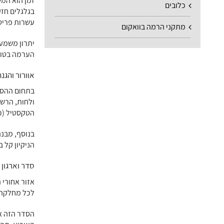
זמן הוא המש
כלובים
בגלגלים חזק
עשרות פריט
מתקני הרמה בוואקום
יתרון משמע
הערמה בטוח
אוורור והגנה
בתחום ההסעד
ולחות, הרשת
הטקסטיל (כמ
בנוסף, מבנה
הניקיון קל 
סדר וארגון
אזור אחורי 
לכל מחלקה: 
הסדר הזה אי