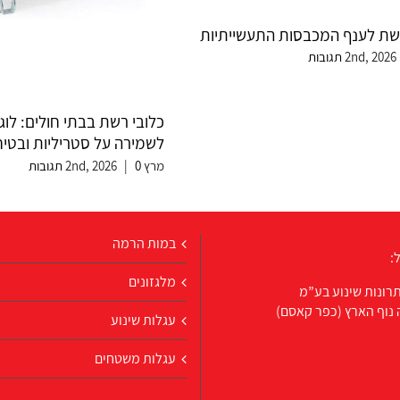
רשת לענף המכבסות התעשייתיות
כלובי רשת בבתי חולים: לוג
לשמירה על סטריליות ובטיח
מרץ 2nd, 2026
0 תגובות
|
במות הרמה
:
מלגזונים
רונות שינוע בע”מ
 נוף הארץ (כפר קאסם)
עגלות שינוע
עגלות משטחים