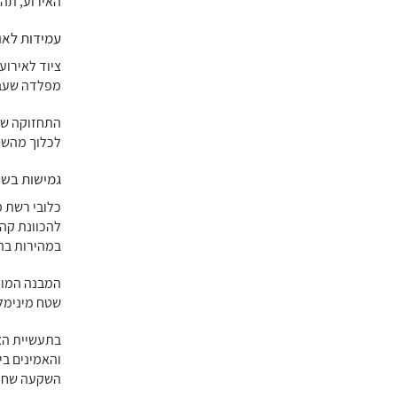
האירוע, תהל
עמידות לאו
ציוד לאירוע
מפלדה שעברה
התחזוקה של 
לכלוך מהשט
גמישות בשי
כלובי רשת מ
להכוונת קהל
במהירות בה
המבנה המוד
שטח מינימל
בתעשיית הא
והאמינים בי
השקעה שחוז