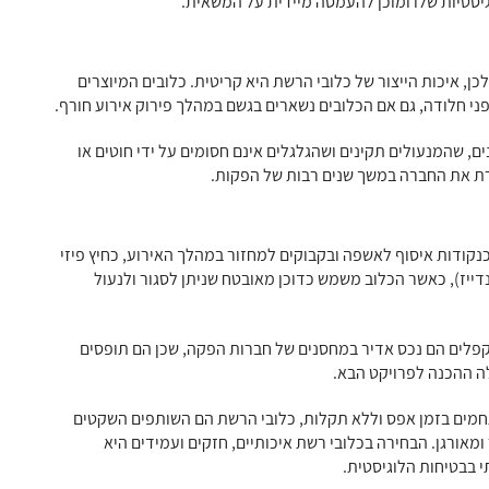
וגיסטיות שלו ומוכן להעמסה מיידית על המשאית.
כן, איכות הייצור של כלובי הרשת היא קריטית. כלובים המיוצרים
ני חלודה, גם אם הכלובים נשארים בגשם במהלך פירוק אירוע חורף.
, שהמנעולים תקינים ושהגלגלים אינם חסומים על ידי חוטים או
ת את החברה במשך שנים רבות של הפקות.
כנקודות איסוף לאשפה ובקבוקים למחזור במהלך האירוע, כחיץ פיזי
דייז), כאשר הכלוב משמש כדוכן מאובטח שניתן לסגור ולנעול
קפלים הם נכס אדיר במחסנים של חברות הפקה, שכן הם תופסים
ה ההכנה לפרויקט הבא.
חמים בזמן אפס וללא תקלות, כלובי הרשת הם השותפים השקטים
מאורגן. הבחירה בכלובי רשת איכותיים, חזקים ועמידים היא
 בבטיחות הלוגיסטית.