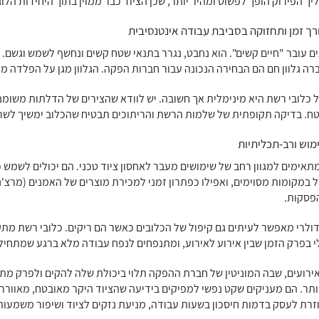
יך הפירוק הופך לפשוט ומהיר יותר, שכן הציוד כבר ממוין בתוך היחידות הל
רך זמן ותחזוקה בסביבת עבודה אינטנסיבית
ים עובר "חיים קשים". הוא נחבט, נגרר בתנאי שטח קשים ונחשף לשמש וגשם. ל
 גלוון חם הם הבחירה הנכונה עבור חברות הפקה. הגלוון מגן על הפלדה מפ
כלובי רשת היא מינימלית אך חשובה. יש לוודא שהצירים של הדלתות משומנים
ח. בדיקה תקופתית של שלמות הרשת והריתוכים תבטיח שהכלוב ימשיך לשר
מוש ורב-תכליתיות
תאימים למגוון רחב של שימושים מעבר לאחסון ציוד טכני. הם יכולים לשמש 
 במקומות מסוימים, ואפילו כפתרון זמני למכירת מוצרים של האמנים (מרצ'נ
פסקות.
ולרי מאפשר לעיתים גם קיפול של הכלובים כאשר הם ריקים. כלובי רשת מת
י בפרק הזמן שבין אירוע לאירוע, ומתנפחים לנפח עבודה מלא ברגע שמתחיל
ירועים, שבה המוניטין של חברת ההפקה תלוי ביכולת שלה להקים ולפרק מת
ותר. הם מעניקים שקט נפשי למפיקים בידיעה שהציוד היקר מאובטח, מאוורר ו
רת לעסק בדמות חיסכון בשעות עבודה, מניעת נזקים לציוד ושיפור משמעותי