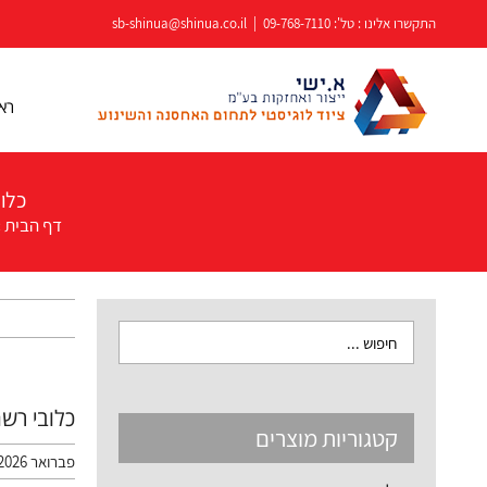
לג
התקשרו אלינו : טל':
09-768-7110
|
sb-shinua@shinua.co.il
תוכן
רא
כלוב
דף הבית
»
כלובי רשת
קטגוריות מוצרים
פברואר 23rd, 2026