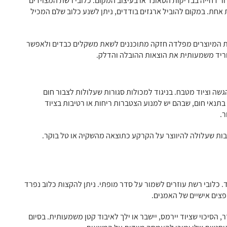
ר דחייה בבדיקות הסאונד או בעיצוב המקום. כלובי רשת המצוידים
 אחת. במקום להוביל ארגזים בודדים, ניתן לשנע כלוב שלם המכיל
רשת המיוצרים מפלדה חזקה מתוכננים לשאת משקלים כבדים ולאפשר
וריד משמעותית את הוצאות ההובלה והדלק.
גשה וציוד מטבח. בניגוד למכולות סגורות שעלולות לצבור חום
בתנאי חום, שבהם יש למנוע הצטברות ריחות או רטיבות בציוד
ר.
יבות שעלולה להיווצר על הקרקע כתוצאה מהשקיה או טל בוקר.
ד. כלובי רשת עוזרים לשמור על סדר מופתי. ניתן להקצות כלוב נפרד
פצים אישיים של האמנים.
, הסיכוי שציוד יירמס, יישבר או ילך לאיבוד קטן משמעותית. בסיום