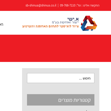
לג
התקשרו אלינו : טל':
09-768-7110
|
sb-shinua@shinua.co.il
תוכן
רא
קטגוריות מוצרים