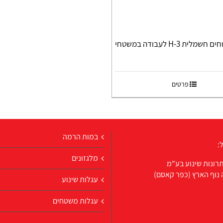
עגלת משטחים חשמלית H-3 לעבודה במשטחי
פרטים
במות הרמה
:
מלגזונים
רונות שינוע בע”מ
 נוף הארץ (כפר קאסם)
עגלות שינוע
עגלות משטחים