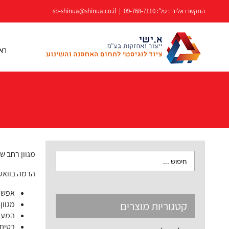
לג
התקשרו אלינו : טל':
09-768-7110
|
sb-shinua@shinua.co.il
תוכן
רא
מגוון רחב ש
הרמה בוואקו
אפשרו
קטגוריות מוצרים
מגוון
המער
בטיחו