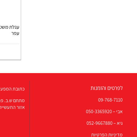
עפר
לפרטים והזמנות
כתובת המפעל
09-768-7110
מתחם ש.ב. פת
אזור התעשייה
אבי –
050-3365920
גיא –
052-9667880
מדיניות הפרטיות