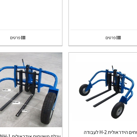
פרטים
פרטים
עגלת משטחים הידראולית H-2 לעבודה
ע