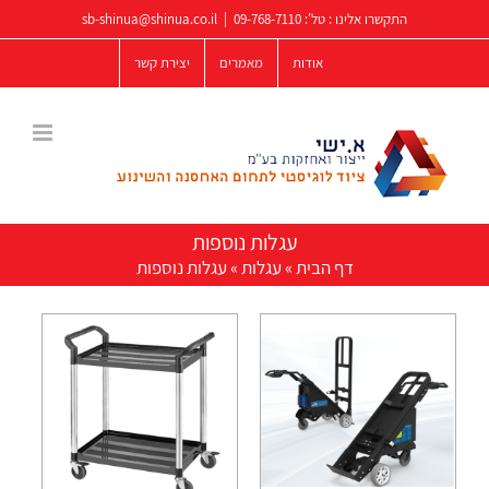
לג
התקשרו אלינו : טל':
09-768-7110
|
sb-shinua@shinua.co.il
תוכן
אודות
מאמרים
יצירת קשר
עגלות נוספות
דף הבית
»
עגלות
»
עגלות נוספות