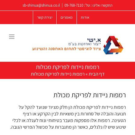
לג
התקשרו אלינו : טל':
09-768-7110
|
sb-shinua@shinua.co.il
תוכן
אודות
מאמרים
יצירת קשר
רמפות ניידות לפריקת מכולות
דף הבית
»
רמפות ניידות לפריקת מכולות
רמפות ניידות לפריקת מכולת
רמפות ניידות לפריקת מכולת הן חלק מציוד שנועד להקל על
תנועה והובלה של סחורות בין משאיות לבין הקרקע או רציף
הטעינה. רמפות אלו מספקות מעבר בטיחותי ונוח לעגלה או לכלי
שינוע שיש לו גלגלים, כאשר הן מתגברות על מכשול הפרשי הגובה.