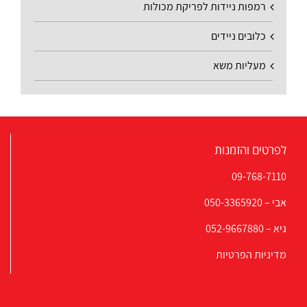
רמפות ניידות לפריקת מכולות
כלובים ניידים
מעליות משא
לפרטים והזמנות
09-768-7110
אבי –
050-3365920
גיא –
052-9667880
מדיניות הפרטיות