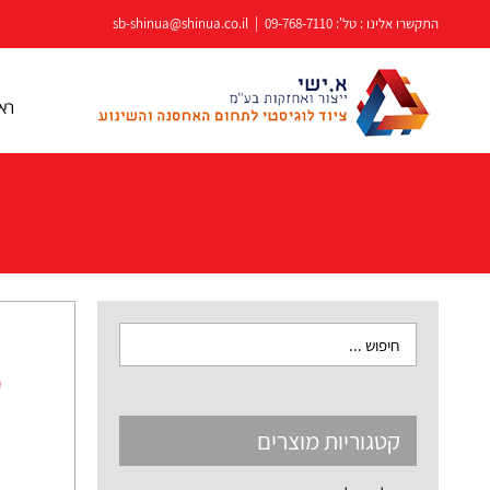
לג
התקשרו אלינו : טל':
09-768-7110
|
sb-shinua@shinua.co.il
תוכן
רא
קטגוריות מוצרים