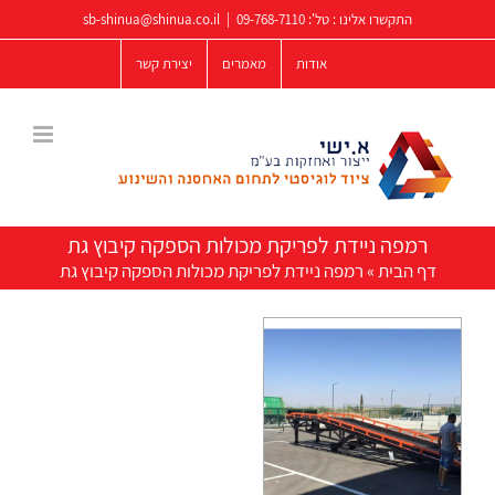
לג
התקשרו אלינו : טל':
09-768-7110
|
sb-shinua@shinua.co.il
תוכן
אודות
מאמרים
יצירת קשר
רמפה ניידת לפריקת מכולות הספקה קיבוץ גת
דף הבית
»
רמפה ניידת לפריקת מכולות הספקה קיבוץ גת