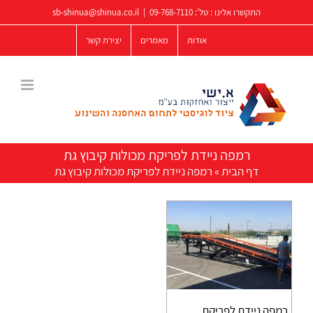
לג
התקשרו אלינו : טל':
09-768-7110
|
sb-shinua@shinua.co.il
תוכן
אודות
מאמרים
יצירת קשר
רמפה ניידת לפריקת מכולות קיבוץ גת
דף הבית
»
רמפה ניידת לפריקת מכולות קיבוץ גת
רמפה ניידת לפריקת