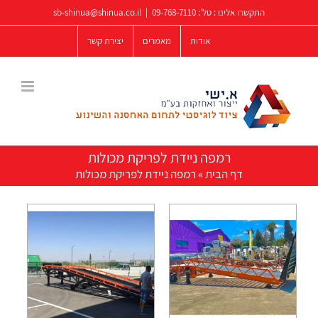
לג
התקשרו אלינו : טל':
09-768-7110
|
sb-shinua@shinua.co.il
תוכן
אודות
מאמרים
יצירת קשר
רמפה ניידת לפריקת מכולות
דף הבית
»
רמפה ניידת לפריקת מכולות