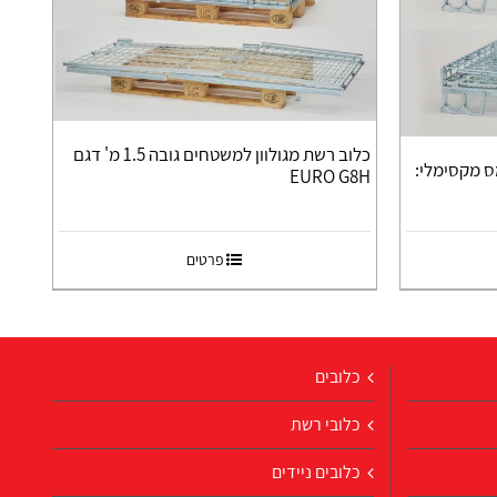
כלוב רשת מגולוון למשטחים גובה 1.5 מ' דגם
 – עומס מקסימלי:
EURO G8H
פרטים
כלובים
כלובי רשת
כלובים ניידים