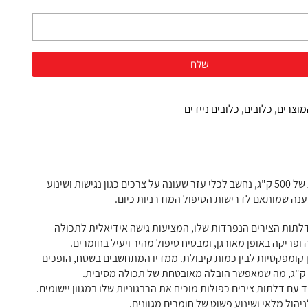
מוצרים
,
כלובים
,
כלובים ניידים
בעולם פתרונות האחסון, כלוב נייד עם 2 דלתות צירים נפרדות בעל קיבולת עומס מרבית של 500 ק"ג, נחשב לכלי עזר שעונה על צרכים כגון נגישות ושינוע
ענה שמותאם לדרישות הטיפול המודרניות כיום.
התכונה הבולטת של כלוב נייד זה טמונה ב-2 דלתות הצירים הנפרדות שלו, המציעות גישה אידיאלית לתכולה
ריקה באופן מאורגן, ומבטיח טיפול מהיר ויעיל בחומרים.
בין קומפקטיות לבין כמות קיבולת. ממדיו המתחשבים בשטח, הופכים
 עם דלתות צירים כפולות מוכיח את הרבגוניות שלו במגוון יישומים.
הול מלאי ושינוע פשוט של חומרים מגוונים.