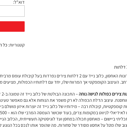
דוא"ל:
קטגוריות:
כל ה
ב. העיצוב הקומפקטי אך המרווח שלו, יחד עם דלתותיו הכפולות, מציעים מ
ת צירים כפולות לגישה נוחה
– 
חסנת. עיצוב הדלת הכפולה לא רק משפר את הנוחות אלא גם מאפשר טעינה ופ
ת קומפקטיות, קיבולת רבה – מידותיו של כלוב נייד זה יוצרות איזון מושלם 
ידיאלי לניווט במקומות צרים, בעוד שכושר העמסה המרבי שלו הוא – 500 ק"ג, מה שמאפשר הובלה מאובטחת של תכולה מסיבית.
כליתי ביישום – מאחסון תכולה במחסן ועד לוגיסטיקה תעשייתית, הכלוב הנייד
וב שלו מקל על אחסון מסודר של סחורות, מה שהופך אותו לנכס בכל הנוגע לני