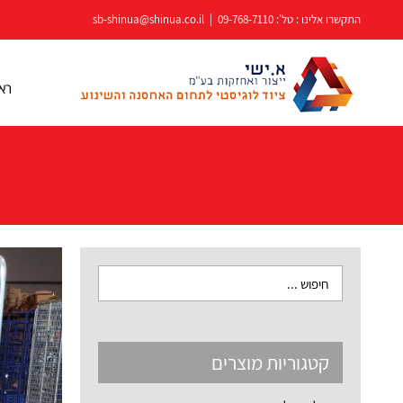
לג
התקשרו אלינו : טל':
09-768-7110
|
sb-shinua@shinua.co.il
תוכן
רא
קטגוריות מוצרים