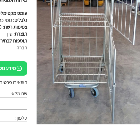
מידות חיצוניות
עומס מקסימלי
גלגלים:
גומי כחול 25
צפיפות רשת:
0
תוצרת:
סין
תוספות לבחיר
חברה
מידע נוס
השאירו פרטים:
שם מלא:
טלפון: