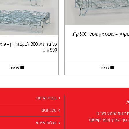
 יין – עומס מקסימלי: 500 ק"ג
כלוב רשת BDX לבקבוקי יין
900 ק"ג
פרטים
פרטים
במות הרמה
:
מלגזונים
רונות שינוע בע”מ
 נוף הארץ (כפר קאסם)
עגלות שינוע