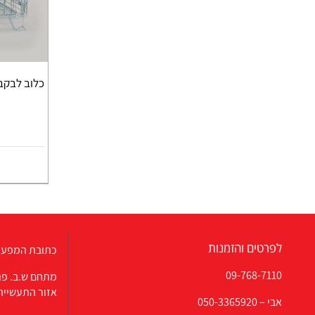
כלוב לבקבוקי
לפרטים והזמנות
כתובת המפעל
09-768-7110
מתחם ש.ב. פת
אזור התעשייה
אבי –
050-3365920