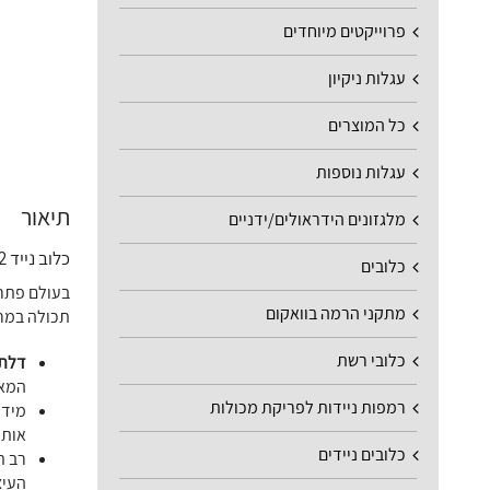
פרוייקטים מיוחדים
עגלות ניקיון
כל המוצרים
עגלות נוספות
תיאור
מלגזונים הידראולים/ידניים
כלוב נייד 2 דלתות
כלובים
מתקני הרמה בוואקום
תכולה במרח
כלובי רשת
דלתו
המאו
רמפות ניידות לפריקת מכולות
מידו
אותו לא
כלובים ניידים
רב ת
העיצ