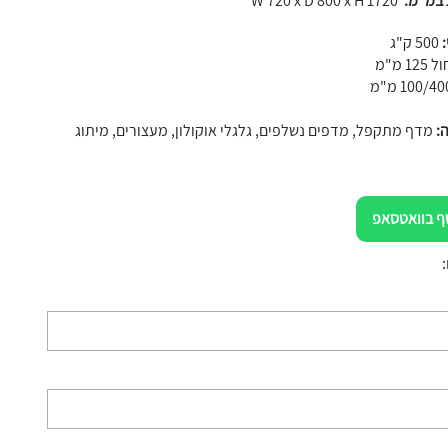
 במ"מ:
W 720 x D 800 x H 1720
:
500 ק"ג
1 מ"מ
100/40 מ"מ
ה:
מדף מתקפל, מדפים נשלפים, גלגלי אוקולון, מעצורים, מיתוג
ף בוואטסאפ