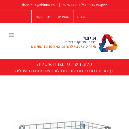
לג
התקשרו אלינו : טל':
09-768-7110
|
sb-shinua@shinua.co.il
תוכן
אודות
מאמרים
יצירת קשר
כלוב רשת מתוצרת איטליה
דף הבית
»
מוצרים
»
כלובים
»
כלוב רשת מתוצרת איטליה