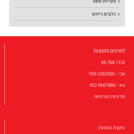
מעליות משא
כלובים נייחים
לפרטים והזמנות
09-768-7110
אבי –
050-3365920
גיא –
052-9667880
מדיניות הפרטיות
כתובת המפעל: