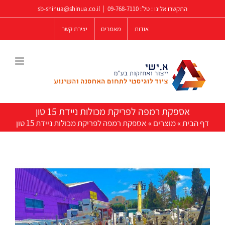
לג
התקשרו אלינו : טל':
09-768-7110
|
sb-shinua@shinua.co.il
תוכן
אודות
מאמרים
יצירת קשר
אספקת רמפה לפריקת מכולות ניידת 15 טון
דף הבית
»
מוצרים
»
אספקת רמפה לפריקת מכולות ניידת 15 טון