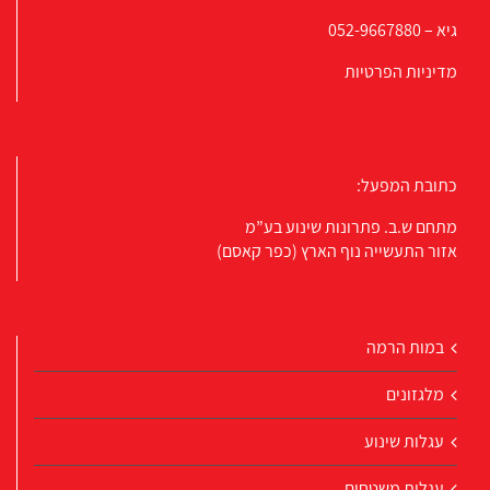
גיא –
052-9667880
מדיניות הפרטיות
כתובת המפעל:
מתחם ש.ב. פתרונות שינוע בע”מ
אזור התעשייה נוף הארץ (כפר קאסם)
במות הרמה
מלגזונים
עגלות שינוע
עגלות משטחים