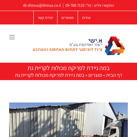
לג
התקשרו אלינו : טל':
09-768-7110
|
sb-shinua@shinua.co.il
תוכן
אודות
מאמרים
יצירת קשר
במה ניידת לפריקת מכולות לקריית גת
דף הבית
»
מוצרים
»
במה ניידת לפריקת מכולות לקריית גת