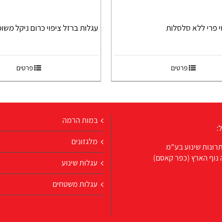
י פרי ללא סלסלות
עגלות ברזל ציפוי כרום ניקל משופעות
פרטים
פרטים
במות הרמה
:
מלגזונים
רונות שינוע בע”מ
 נוף הארץ (כפר קאסם)
עגלות שינוע
עגלות משטחים