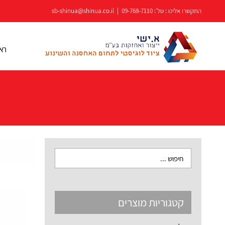
לג
התקשרו אלינו : טל':
09-768-7110
|
sb-shinua@shinua.co.il
תוכן
רא
קטגוריות מוצרים