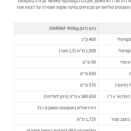
ת להרמה ללא מאמץ, ומבנהו הקומפקטי מאפשר עבודה במקומות
 המצופים פוליאוריטן מבטיחים נסיעה שקטה ושמירה על רצפת אתר
נתון (דגם KARNAF 400kg)
קסימלי
400 ק"ג
קסימלי
1,500 מ"מ (1.5 מטר)
נימלי
90 מ"מ
ת
650 מ"מ
(חיצוני)
576 מ"מ
(א' x ר')
650 x 580 מ"מ (ניתן לשליפה)
הידראולית באמצעות משאבת רגל
במצב סגור
1,725 מ"מ
פוליאוריטן (PU) למניעת רעשים וסימנים