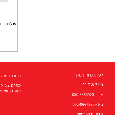
עגלות ברזל 
לפרטים והזמנות
כתובת המפעל
09-768-7110
מתחם ש.ב. פת
אזור התעשייה
אבי –
050-3365920
גיא –
052-9667880
מדיניות הפרטיות