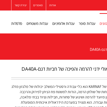
אודות
מאמרים
יצירת קשר
זונים
עגלות סופר
עגלות אלומיניום
עגלות משטחים
סלסלות
DA40
לי ידני להרמה והפיכה של חביות דגם-DA40A
מלגזון ההרמה של KARNAF הוא כלי עבודה ורסטילי המשלב יכולות של מלגזון מזלג
חות של שולחן הרמה, הודות למשטח פח הניתן לפירוק והרכבה
 מיועד להרמה ושינוע של סחורות, חבילות וציוד בבתי מלאכה,
ת עבודה. הוא מצויד במערכת הידראולית איכותית המופעלת