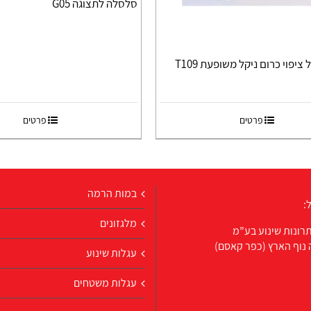
סלסלה לתצוגה G05
ציפוי כרום ניקל משופעת T109
פרטים
פרטים
במות הרמה
:
מלגזונים
רונות שינוע בע”מ
 נוף הארץ (כפר קאסם)
עגלות שינוע
עגלות משטחים