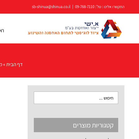
לג
התקשרו אלינו : טל':
09-768-7110
|
sb-shinua@shinua.co.il
תוכן
רא
דף הבית
»
מ
קטגוריות מוצרים