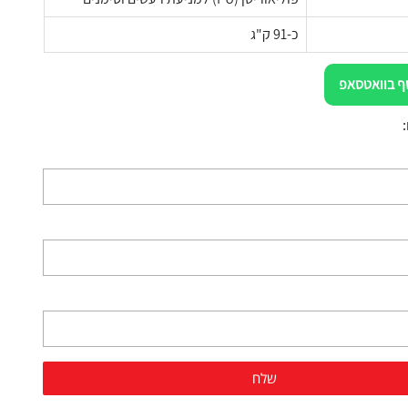
כ-91 ק"ג
ף בוואטסאפ