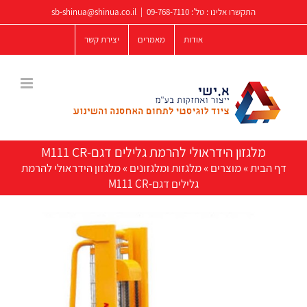
לג
התקשרו אלינו : טל':
09-768-7110
|
sb-shinua@shinua.co.il
תוכן
אודות
מאמרים
יצירת קשר
מלגזון הידראולי להרמת גלילים דגם-M111 CR
דף הבית
»
מוצרים
»
מלגזות ומלגזונים
»
מלגזון הידראולי להרמת
גלילים דגם-M111 CR