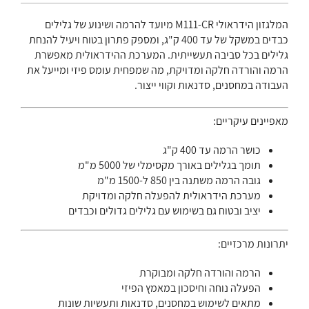
המלגזון הידראולי M111-CR מיועד להרמה ושינוע של גלילים
כבדים במשקל של עד 400 ק"ג, ומספק פתרון בטוח ויעיל להנחת
גלילים בכל סביבה תעשייתית. המערכת ההידראולית מאפשרת
הרמה והורדה חלקה ומדויקת, מה שמפחית עומס פיזי ומייעל את
העבודה במחסנים, סדנאות וקווי ייצור.
מאפיינים עיקריים:
כושר הרמה עד 400 ק"ג
תומך בגלילים באורך מקסימלי של 5000 מ"מ
גובה הרמה משתנה בין 850 ל-1500 מ"מ
מערכת הידראולית להפעלה חלקה ומדויקת
יציב ובטוח גם בשימוש עם גלילים גדולים וכבדים
יתרונות מרכזיים:
הרמה והורדה חלקה ומבוקרת
הפעלה נוחה וחיסכון במאמץ הפיזי
מתאים לשימוש במחסנים, סדנאות ותעשיות שונות