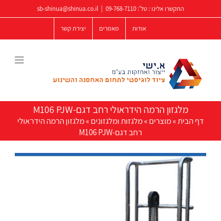
לג
התקשרו אלינו : טל':
09-768-7110
|
sb-shinua@shinua.co.il
תוכן
אודות
מאמרים
יצירת קשר
מלגזון הרמה הידראולי רחב דגם-M106 PJW
דף הבית
»
מוצרים
»
מלגזות ומלגזונים
»
מלגזון הרמה הידראולי
רחב דגם-M106 PJW