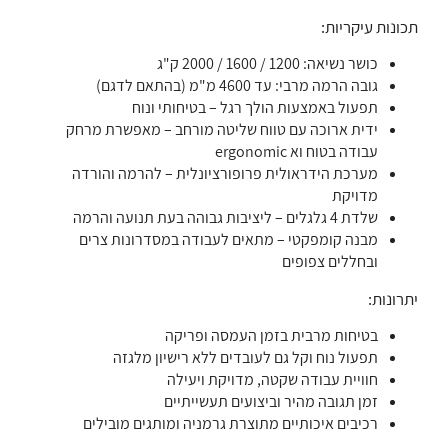
תכונות עיקריות:
כושר נשיאה: 1200 / 1600 / 2000 ק"ג
גובה הרמה מרבי: עד 4600 מ"מ (בהתאם לדגם)
תפעול באמצעות הולך רגל – בטיחותי ונוח
ידית ארוכה עם טווח שליטה מורחב – מאפשרת מרחק
עבודה בטוח וא ergonomic
מערכת הידראולית פרופורציונלית – להרמה והורדה
מדויקת
שלדת 4 גלגלים – ליציבות גבוהה בעת תנועה והרמה
מבנה קומפקטי – מתאים לעבודה במסדרונות צרים
ובחללים צפופים
יתרונות:
בטיחות מרבית בזמן העמסה ופריקה
תפעול נוח וקל גם לעובדים ללא רישיון מלגזה
חוויית עבודה שקטה, מדויקת ויעילה
זמן תגובה מהיר וביצועים תעשייתיים
רכיבים איכותיים מתוצרת גרמניה ומותגים מובילים