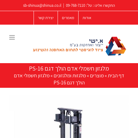
לג
התקשרו אלינו : טל':
09-768-7110
|
sb-shinua@shinua.co.il
תוכן
אודות
מאמרים
יצירת קשר
מלגזון חשמלי אדם הולך דגם PS-16
דף הבית
»
מוצרים
»
מלגזות ומלגזונים
»
מלגזון חשמלי אדם
הולך דגם PS-16