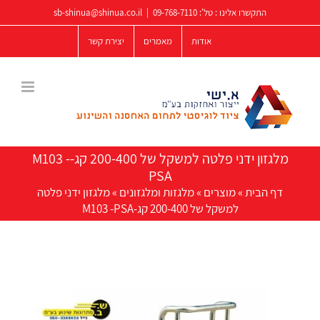
לג
התקשרו אלינו : טל':
09-768-7110
|
sb-shinua@shinua.co.il
תוכן
אודות
מאמרים
יצירת קשר
מלגזון ידני פלטה למשקל של 200-400 קג-M103 -
PSA
דף הבית
»
מוצרים
»
מלגזות ומלגזונים
»
מלגזון ידני פלטה
למשקל של 200-400 קג-M103 -PSA