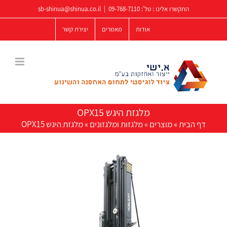
לג
התקשרו אלינו : טל':
09-768-7110
|
sb-shinua@shinua.co.il
תוכן
אודות
מאמרים
יצירת קשר
מלגזת היגש OPX15
דף הבית
»
מוצרים
»
מלגזות ומלגזונים
»
מלגזת היגש OPX15