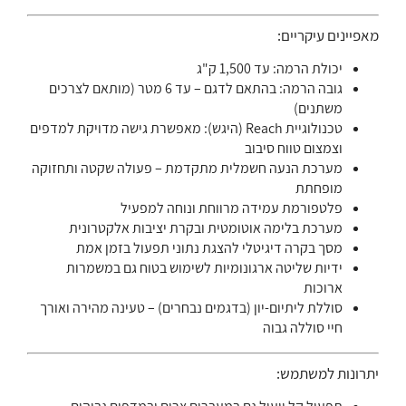
מאפיינים עיקריים:
יכולת הרמה: עד 1,500 ק"ג
גובה הרמה: בהתאם לדגם – עד 6 מטר (מותאם לצרכים
משתנים)
טכנולוגיית Reach (היגש): מאפשרת גישה מדויקת למדפים
וצמצום טווח סיבוב
מערכת הנעה חשמלית מתקדמת – פעולה שקטה ותחזוקה
מופחתת
פלטפורמת עמידה מרווחת ונוחה למפעיל
מערכת בלימה אוטומטית ובקרת יציבות אלקטרונית
מסך בקרה דיגיטלי להצגת נתוני תפעול בזמן אמת
ידיות שליטה ארגונומיות לשימוש בטוח גם במשמרות
ארוכות
סוללת ליתיום-יון (בדגמים נבחרים) – טעינה מהירה ואורך
חיי סוללה גבוה
יתרונות למשתמש: