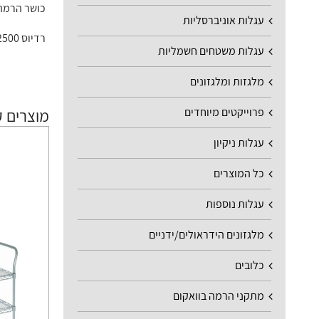
כושר הרמה: 60/100/160/180/240 ק"ג גובה הרמה: 1800 מ"מ (מרצפה ועד וו) גובה כולל:
עגלות אוניברסליות
רדיוס 2500 מ"מ, קוטר 5000 מ"מ טווח עבודה: סיבוב רציף של 360°
עגלות משטחים חשמליות
מלגזות ומלגזונים
פרוייקטים מיוחדים
מוצרים ק
עגלות ניקיון
כל המוצרים
עגלות נוספות
מלגזונים הידראולים/ידניים
כלובים
מתקני הרמה בוואקום