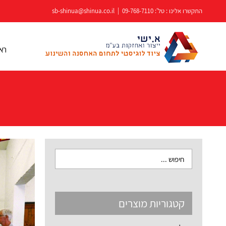
לג
התקשרו אלינו : טל':
09-768-7110
|
sb-shinua@shinua.co.il
תוכן
רא
קטגוריות מוצרים