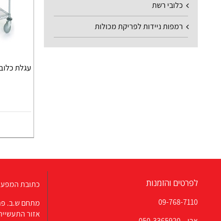
כלובי רשת
רמפות ניידות לפריקת מכולות
עגלת כלוב מאובטח er
לפרטים והזמנות
כתובת המפעל
09-768-7110
מתחם ש.ב. פת
אזור התעשייה
אבי –
050-3365920