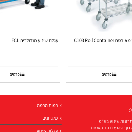
C103 Roll Contain
עגלת שינוע מודולרית FCL
פרטים
פרטים
במות הרמה
:
מלגזונים
רונות שינוע בע”מ
 נוף הארץ (כפר קאסם)
עגלות שינוע