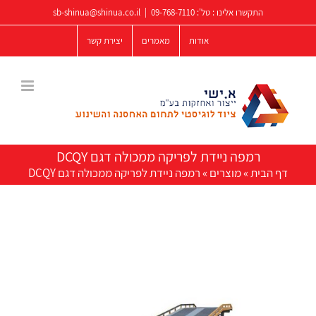
לג
התקשרו אלינו : טל':
09-768-7110
|
sb-shinua@shinua.co.il
תוכן
אודות
מאמרים
יצירת קשר
רמפה ניידת לפריקה ממכולה דגם DCQY
דף הבית
»
מוצרים
»
רמפה ניידת לפריקה ממכולה דגם DCQY