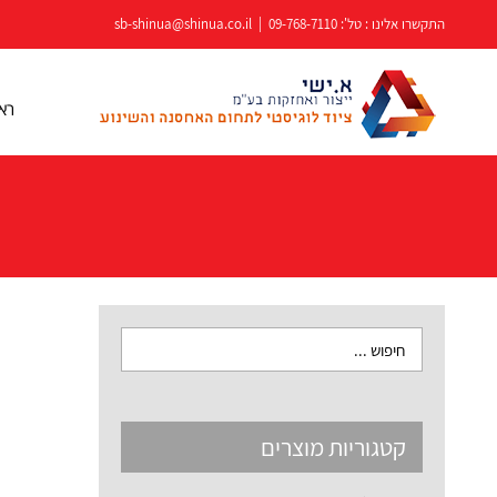
לג
התקשרו אלינו : טל':
09-768-7110
|
sb-shinua@shinua.co.il
תוכן
רא
קטגוריות מוצרים