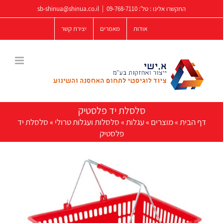
לג
התקשרו אלינו : טל':
09-768-7110
|
sb-shinua@shinua.co.il
תוכן
אודות
מאמרים
יצירת קשר
סלסלת יד פלסטיק
דף הבית
»
מוצרים
»
עגלות
»
סלסלות ועגלות טרולי
»
סלסלת יד
פלסטיק