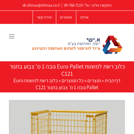
לג
התקשרו אלינו : טל':
09-768-7110
|
sb-shinua@shinua.co.il
תוכן
אודות
מאמרים
יצירת קשר
כלוב רשת למשטח Euro Pallet גובה 1 מ' צבוע בתנור
C121
דף הבית
»
מוצרים
»
כל המוצרים
»
כלוב רשת למשטח Euro
Pallet גובה 1 מ’ צבוע בתנור C121