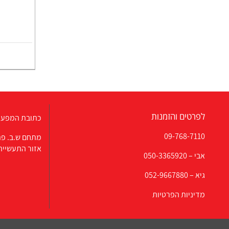
לפרטים והזמנות
כתובת המפעל
09-768-7110
מתחם ש.ב. פת
אזור התעשייה
אבי –
050-3365920
גיא –
052-9667880
מדיניות הפרטיות