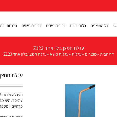
שי
כל המוצרים
כלובי רשת
כלובים ניידים
כלובים נייחים
מלגזות ולמג
עגלת חמצן בלון אחד Z123
דף הבית
»
מוצרים
»
עגלות
»
עגלות משא
»
עגלת חמצן בלון אחד Z123
עגלת חמצן בל
7 ליטר. היא 
פרטיים, ומספקת