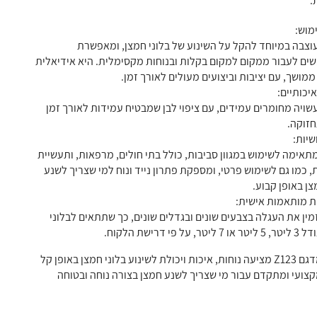
:
מוש:
וצבה במיוחד להקל על השינוע של בלוני חמצן, ומאפשרת
ם לעבור ממקום למקום בקלות ובנוחות מקסימלית. היא אידיאלית
מושך, עם יציבות וביצועים מעולים לאורך זמן.
יכותיים:
שויה מחומרים עמידים, עם ציפוי לבן שמבטיח עמידות לאורך זמן
חזוקה.
שיות:
תאימה לשימוש במגוון סביבות, כולל בתי חולים, מרפאות, ותעשיית
 כמו גם לשימוש פרטי, ומספקת פתרון נייד ונוח למי שצריך לשנע
צן באופן קבוע.
ת מותאמות אישית:
מין את העגלה בצבעים שונים ובגדלים שונים, כך שתתאים לבלוני
 על פי דרישת הלקוח.
עגלת החמצן מדגם Z123 מציעה נוחות, איכות ויכולת לשינוע בלוני חמצן באופן קל
מקצועי ומתקדם עבור מי שצריך לשנע חמצן בצורה נוחה ובטוחה