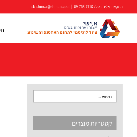
לג
התקשרו אלינו : טל':
09-768-7110
|
sb-shinua@shinua.co.il
תוכן
רא
קטגוריות מוצרים