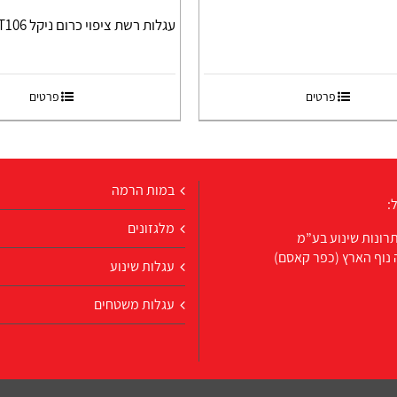
עגלות רשת ציפוי כרום ניקל T106
פרטים
פרטים
במות הרמה
:
מלגזונים
רונות שינוע בע”מ
 נוף הארץ (כפר קאסם)
עגלות שינוע
עגלות משטחים