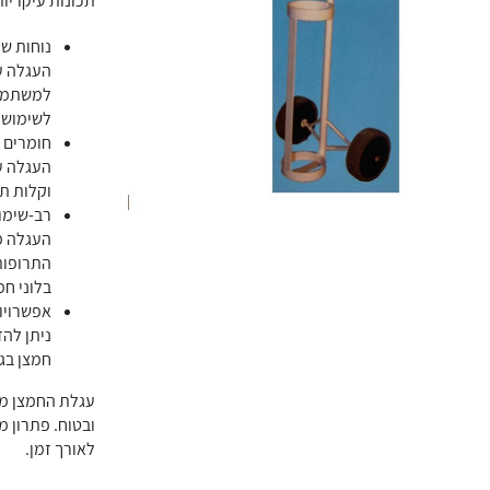
תכונות עיקריות
נוחות שי
העגלה ע
למשתמשי
לשימוש מ
חומרים א
העגלה ע
וקלות ת
רב-שימו
העגלה מ
התרופות,
בלוני חמ
אפשרויו
ניתן להז
חמצן בגודל 3 ליטר, 5 ליטר או 7 ליטר,
ובטוח. פתרון 
לאורך זמן.