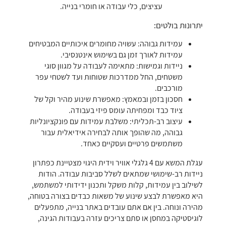
עציצים, כלי עבודה או חומרי בנייה.
יתרונות בולטים:
עמידות גבוהה: עשויה מחומרים איכותיים המבטיחים
עמידות לאורך זמן גם בשימוש אינטנסיבי.
ניידות וגמישות: מתאימה לעבודה על מגוון סוגי
משטחים, החל ממדרכות שטוחות ועד לשטחי עפר
מורכבים.
חסכון בזמן ובמאמץ: מאפשרת שינוע מהיר וקל של
ציוד כבד ומפחיתה עומס פיזי בעבודה.
עיצוב רב-תכליתי: משלבת עמידות עם פונקציונליות
גבוהה, מה שהופך אותה לבחירה אידיאלית עבור
משתמשים פרטיים ועסקיים כאחד.
עגלת המשא עם 4 גלגלי אוויר וידית היגוי מצטיינת כפתרון
ניידות רב-שימושי שמתאים לשלל סביבות עבודה. הודות
לשילוב בין עמידות, קלות משקל ותכנון ידידותי למשתמש,
היא מאפשרת לבצע שינוע של משאות כבדים בצורה בטוחה,
מהירה ונוחה. בין אם אתם עובדים באתר בנייה, מתפעלים
לוגיסטיקה במחסן או סתם צריכים עזרה בעבודות הגינה,