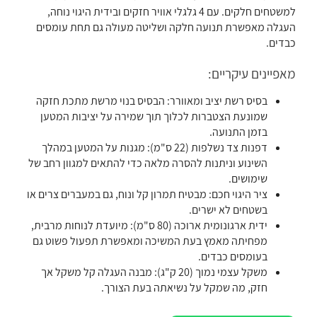
למשטחים חלקים. עם 4 גלגלי אוויר חזקים ובידית היגוי נוחה,
העגלה מאפשרת תנועה חלקה ושליטה מעולה גם תחת עומסים
כבדים.
מאפיינים עיקריים:
בסיס רשת יציב ומאוורר: הבסיס בנוי מרשת מתכת חזקה
שמונעת הצטברות לכלוך תוך שמירה על יציבות המטען
בזמן התנועה.
דפנות צד נשלפות (22 ס"מ): מגנות על המטען במהלך
השינוע וניתנות להסרה מלאה כדי להתאים למגוון רחב של
שימושים.
ציר היגוי חכם: מבטיח תמרון קל ונוח, גם במעברים צרים או
בשטחים לא ישרים.
ידית ארגונומית ארוכה (80 ס"מ): מיועדת לנוחות מרבית,
מפחיתה מאמץ בעת המשיכה ומאפשרת תפעול פשוט גם
בעומסים כבדים.
משקל עצמי נמוך (20 ק"ג): מבנה העגלה קל משקל אך
חזק, מה שמקל על נשיאתה בעת הצורך.