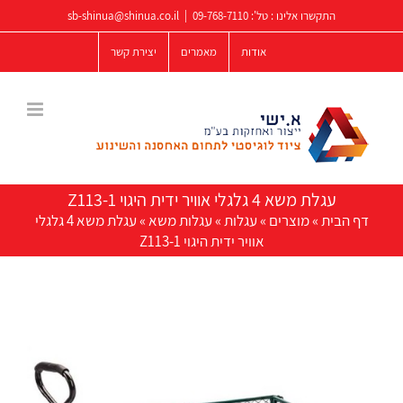
לג
התקשרו אלינו : טל':
09-768-7110
|
sb-shinua@shinua.co.il
תוכן
אודות
מאמרים
יצירת קשר
עגלת משא 4 גלגלי אוויר ידית היגוי Z113-1
דף הבית
»
מוצרים
»
עגלות
»
עגלות משא
»
עגלת משא 4 גלגלי
אוויר ידית היגוי Z113-1