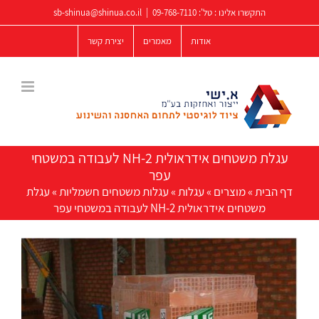
לג
התקשרו אלינו : טל':
09-768-7110
|
sb-shinua@shinua.co.il
תוכן
אודות
מאמרים
יצירת קשר
עגלת משטחים אידראולית NH-2 לעבודה במשטחי
עפר
דף הבית
»
מוצרים
»
עגלות
»
עגלות משטחים חשמליות
»
עגלת
משטחים אידראולית NH-2 לעבודה במשטחי עפר