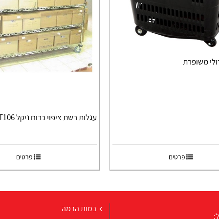
לי משופרת
עגלות רשת ציפוי כרום ניקל T106
פרטים
פרטים
במות הרמה
: