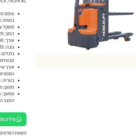
AC איכותי, וכוללת יכולת הרמת גחון בגובה 55 ס"מ
בטוחה וי
משקל עצמי: 656-855 ק"ג, תלוי בדגם, המבטיח
רוחב: 729 מ"מ
אורך: 1,770-1,940 מ"מ
גובה: 800-1,335 מ"מ
מבטיחים 
הספציפי
בטריה: מצבר 24V160-210A, המספק זמ
מטען: מ
המצב הכ
מידע נוס
השאירו פרטים: