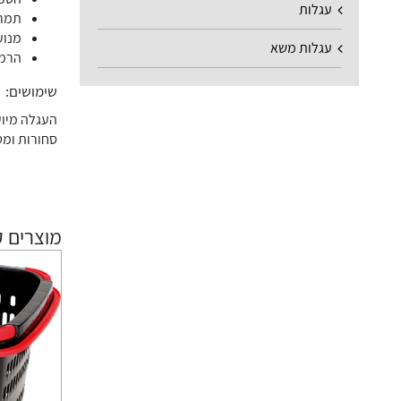
עגלות
תמרו
מנוע AC: מנוע חסכוני ועמיד ללא תחזוקה שמספק ביצועים
עגלות משא
הרמה גחון:
שימושים:
העגלה מיוע
סחורות ומט
מוצרים ק