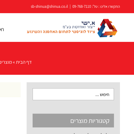
לג
התקשרו אלינו : טל':
09-768-7110
|
sb-shinua@shinua.co.il
תוכן
רא
דף הבית
»
מוצרים
קטגוריות מוצרים