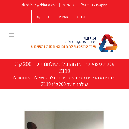
לג
התקשרו אלינו : טל':
09-768-7110
|
sb-shinua@shinua.co.il
תוכן
אודות
מאמרים
יצירת קשר
עגלת משא להרמה והובלת שולחנות עד 200 ק"ג
Z119
דף הבית
»
מוצרים
»
כל המוצרים
»
עגלת משא להרמה והובלת
שולחנות עד 200 ק”ג Z119