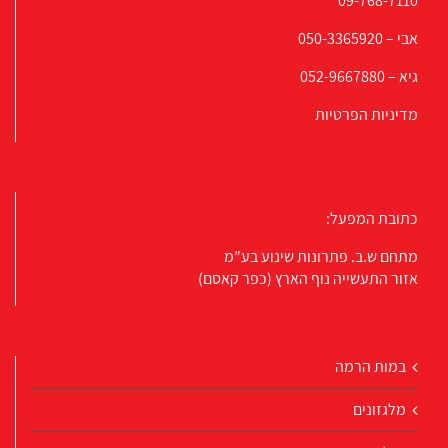
09-768-7110
אבי –
050-3365920
גיא –
052-9667880
מדיניות הפרטיות
כתובת המפעל:
מתחם ש.ב. פתרונות שינוע בע”מ
אזור התעשייה נוף הארץ (כפר קאסם)
במות הרמה
מלגזונים