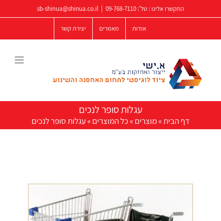
לג
התקשרו אלינו : טל':
09-768-7110
|
sb-shinua@shinua.co.il
תוכן
אודות
מאמרים
יצירת קשר
עגלות סופר לנכים
דף הבית
»
מוצרים
»
כל המוצרים
»
עגלות סופר לנכים