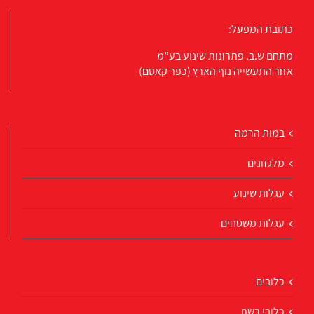
כתובת המפעל:
מתחם ש.ב. פתרונות שינוע בע”מ
אזור התעשייה נוף הארץ (כפר קאסם)
במות הרמה
מלגזונים
עגלות שינוע
עגלות משטחים
כלובים
כלובי רשת