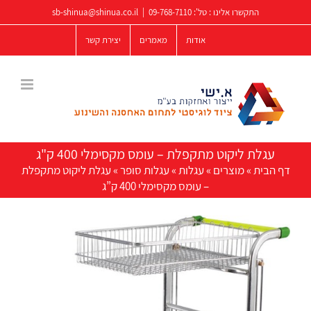
לג
התקשרו אלינו : טל':
09-768-7110
|
sb-shinua@shinua.co.il
תוכן
אודות
מאמרים
יצירת קשר
עגלת ליקוט מתקפלת – עומס מקסימלי 400 ק"ג
דף הבית
»
מוצרים
»
עגלות
»
עגלות סופר
»
עגלת ליקוט מתקפלת
– עומס מקסימלי 400 ק”ג