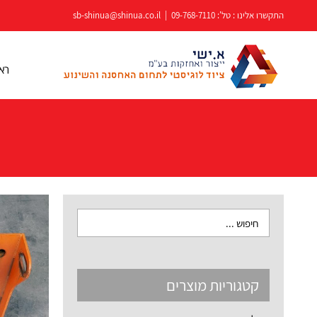
לג
התקשרו אלינו : טל':
09-768-7110
|
sb-shinua@shinua.co.il
תוכן
רא
קטגוריות מוצרים